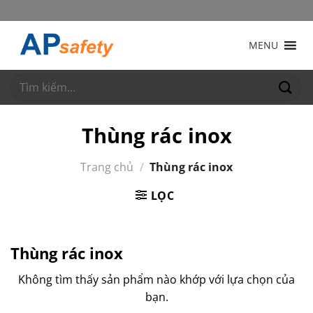
Bỏ
qua
nội
MENU
dung
Tìm
kiếm:
Thùng rác inox
Trang chủ
/
Thùng rác inox
LỌC
Thùng rác inox
Không tìm thấy sản phẩm nào khớp với lựa chọn của
bạn.