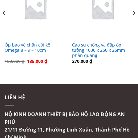
Ốp bảo vệ chân cột kệ
Cao su chống va đập ốp
Omega 8 – 9 – 10cm
tường 1000 x 250 x 25mm
phản quang
Giá
Giá
150.000
₫
135.000
₫
270.000
₫
gốc
hiện
là:
tại
150.000 ₫.
là:
.
135.000 ₫.
LIÊN HỆ
HỘ KINH DOANH THIẾT BỊ BẢO HỘ LAO ĐỘNG AN
PHÚ
21/11 Đường 11, Phường Linh Xuân, Thành Phố Hồ
Chí Minh