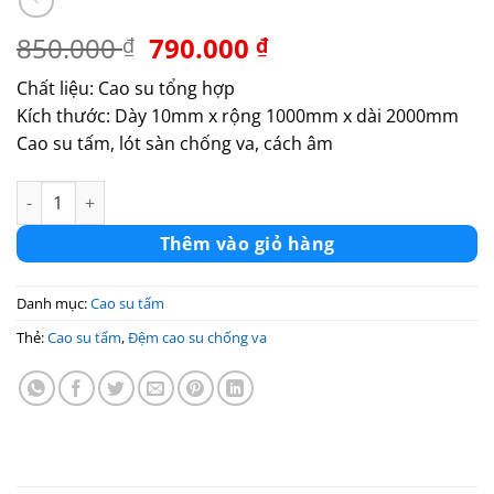
Giá
Giá
850.000
790.000
₫
₫
gốc
hiện
Chất liệu: Cao su tổng hợp
là:
tại
Kích thước: Dày 10mm x rộng 1000mm x dài 2000mm
850.000 ₫.
là:
Cao su tấm, lót sàn chống va, cách âm
790.000 ₫.
Cao su tấm dày 10mm x 1000 x 2000mm màu đen số lượng
Thêm vào giỏ hàng
Danh mục:
Cao su tấm
Thẻ:
Cao su tấm
,
Đệm cao su chống va