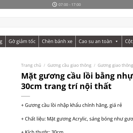
07:00 - 17:00
g
Gờ giảm tốc
Chèn bánh xe
Cao su an toàn
Cột
Trang chủ
/
Gương cầu giao thông
/
Gương giao thôn
Mặt gương cầu lồi bằng nhự
30cm trang trí nội thất
+ Gương cầu lồi nhập khẩu chính hãng, giá rẻ
+ Chất liệu: Mặt gương Acrylic, sáng bóng như gư
+ Kích thước: 30cm