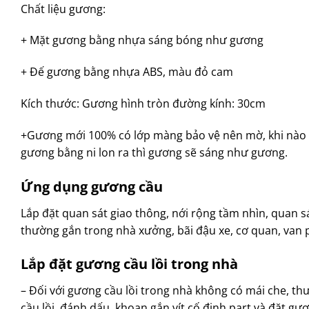
Chất liệu gương:
+ Mặt gương bằng nhựa sáng bóng như gương
+ Đế gương bằng nhựa ABS, màu đỏ cam
Kích thước: Gương hình tròn đường kính: 30cm
+Gương mới 100% có lớp màng bảo vệ nên mờ, khi nào l
gương bằng ni lon ra thì gương sẽ sáng như gương.
Ứng dụng gương cầu
Lắp đặt quan sát giao thông, nới rộng tầm nhìn, quan sá
thường gắn trong nhà xưởng, bãi đậu xe, cơ quan, van p
Lắp đặt gương cầu lồi trong nhà
– Đối với gương cầu lồi trong nhà không có mái che, thư
cầu lồi, đánh dấu, khoan gắn vít cố định part và đặt gư