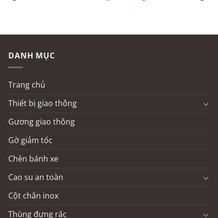
gốc
hiện
là:
tại
130.000 ₫.
là:
120.000 ₫.
DANH MỤC
Trang chủ
Thiết bị giao thông
Gương giao thông
Gờ giảm tốc
Chèn bánh xe
Cao su an toàn
Cột chắn inox
Thùng đựng rác