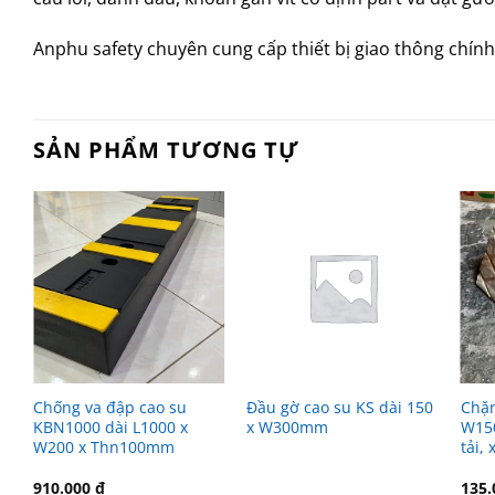
Anphu safety chuyên cung cấp thiết bị giao thông chính
SẢN PHẨM TƯƠNG TỰ
Chống va đập cao su
Đầu gờ cao su KS dài 150
Chặn
KBN1000 dài L1000 x
x W300mm
W150
W200 x Thn100mm
tải,
910.000
₫
135