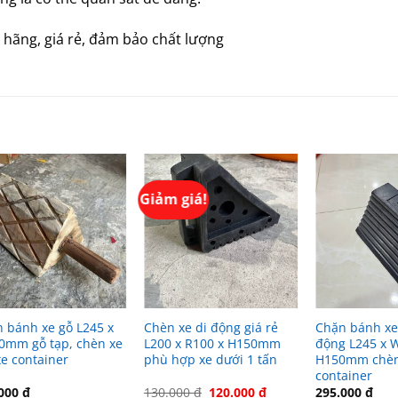
 hãng, giá rẻ, đảm bảo chất lượng
Giảm giá!
 bánh xe gỗ L245 x
Chèn xe di động giá rẻ
Chặn bánh xe
mm gỗ tạp, chèn xe
L200 x R100 x H150mm
động L245 x 
 xe container
phù hợp xe dưới 1 tấn
H150mm chèn 
container
Giá
Giá
.000
₫
130.000
₫
120.000
₫
295.000
₫