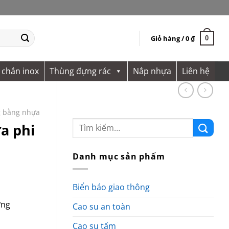
Giỏ hàng /
0
₫
0
 chắn inox
Thùng đựng rác
Nắp nhựa
Liên hệ
g bằng nhựa
a phi
Danh mục sản phẩm
Biển báo giao thông
ơng
Cao su an toàn
Cao su tấm