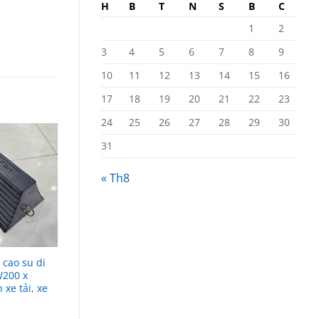
H
B
T
N
S
B
C
1
2
3
4
5
6
7
8
9
10
11
12
13
14
15
16
17
18
19
20
21
22
23
24
25
26
27
28
29
30
31
« Th8
 cao su di
Gờ luồn cáp dây điện 2
W200 x
rãnh L1000 x 245 x 50mm
xe tải, xe
360.000
₫