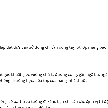
ắp đặt đưa vào sử dụng chỉ cần dùng tay lột lớp màng bảo
t góc khuất, góc vuông chữ L, đường cong, gắn ngã ba, ngã t
hòng, trường học, siêu thị, cửa hàng, nhà thuốc
ờng có part treo tường đi kèm, bạn chỉ cần xác định vị trí 
ơng là có thẻ quan sát dễ dàng.