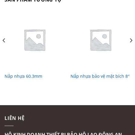
Nắp nhựa 60.3mm
Nắp nhựa bảo vệ mặt bích 8″
LIÊN HỆ
HỘ KINH DOANH THIẾT BỊ BẢO HỘ LAO ĐỘNG AN