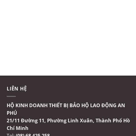
LIÊN HỆ
HỘ KINH DOANH THIẾT BỊ BẢO HỘ LAO ĐỘNG AN
PHÚ
21/11 Đường 11, Phường Linh Xuân, Thành Phố Hồ
Chí Minh
Tel:
(08) 68 425 258