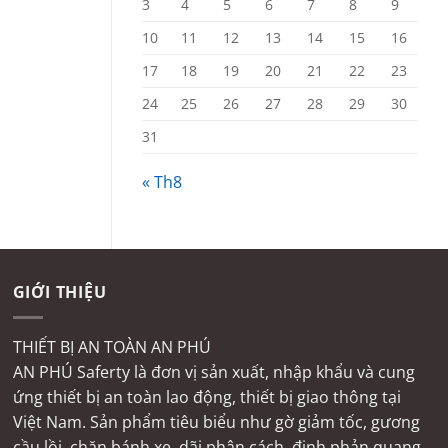
3
4
5
6
7
8
9
10
11
12
13
14
15
16
17
18
19
20
21
22
23
24
25
26
27
28
29
30
31
« Th8
GIỚI THIỆU
THIẾT BỊ AN TOÀN AN PHÚ
AN PHÚ Saferty là đơn vị sản xuất, nhập khẩu và cung
ứng thiết bị an toàn lao động, thiết bị giao thông tại
Việt Nam. Sản phẩm tiêu biểu như gờ giảm tốc, gương
cầu lồi, chặn bánh xe, dãi phân cách, đinh phản quang,