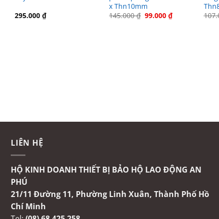
x Thn10mm
Thn
Giá
Giá
295.000
₫
145.000
₫
99.000
₫
107
n
gốc
hiện
là:
tại
145.000 ₫.
là:
.000 ₫.
99.000 ₫.
LIÊN HỆ
HỘ KINH DOANH THIẾT BỊ BẢO HỘ LAO ĐỘNG AN
PHÚ
21/11 Đường 11, Phường Linh Xuân, Thành Phố Hồ
Chí Minh
Tel:
(08) 68 425 258