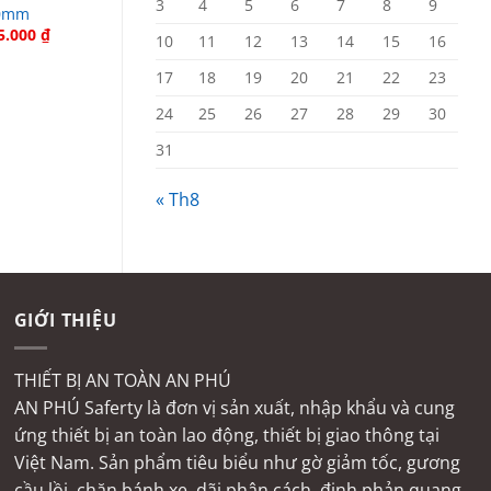
3
4
5
6
7
8
9
10mm
x Thn10mm
á
Giá
5.000
₫
10
11
12
13
14
15
16
c
hiện
tại
17
18
19
20
21
22
23
5.000 ₫.
là:
165.000 ₫.
24
25
26
27
28
29
30
31
« Th8
GIỚI THIỆU
THIẾT BỊ AN TOÀN AN PHÚ
AN PHÚ Saferty là đơn vị sản xuất, nhập khẩu và cung
ứng thiết bị an toàn lao động, thiết bị giao thông tại
Việt Nam. Sản phẩm tiêu biểu như gờ giảm tốc, gương
cầu lồi, chặn bánh xe, dãi phân cách, đinh phản quang,