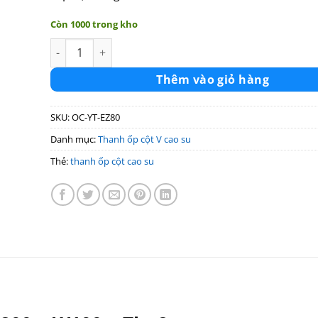
79.000 ₫.
Còn 1000 trong kho
Than ốp cột Eva muốt xốp V cao 800 x W100 x Thn8m
Thêm vào giỏ hàng
SKU:
OC-YT-EZ80
Danh mục:
Thanh ốp cột V cao su
Thẻ:
thanh ốp cột cao su