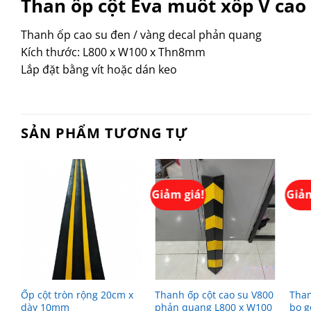
Than ốp cột Eva muốt xốp V ca
Thanh ốp cao su đen / vàng decal phản quang
Kích thước: L800 x W100 x Thn8mm
Lắp đặt bằng vít hoặc dán keo
SẢN PHẨM TƯƠNG TỰ
Giảm giá!
Giảm
Ốp cột tròn rộng 20cm x
Thanh ốp cột cao su V800
Than
00
dày 10mm
phản quang L800 x W100
bo g