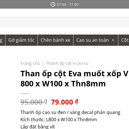
07:00 - 17:00
g
Gờ giảm tốc
Chèn bánh xe
Cao su an toàn
Cột
Trang chủ
/
Thanh ốp cột V cao su
Than ốp cột Eva muốt xốp V
800 x W100 x Thn8mm
Giá
Giá
95.000
79.000
₫
₫
gốc
hiện
Thanh ốp cao su đen / vàng decal phản quang
là:
tại
Kích thước: L800 x W100 x Thn8mm
95.000 ₫.
là:
Lắp đặt bằng vít