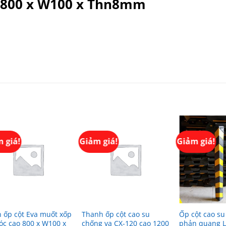
o 800 x W100 x Thn8mm
 giá!
Giảm giá!
Giảm giá!
 ốp cột Eva muốt xốp
Thanh ốp cột cao su
Ốp cột cao su
óc cao 800 x W100 x
chống va CX-120 cao 1200
phản quang L