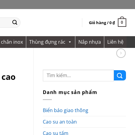
Giỏ hàng /
0
₫
0
 chắn inox
Thùng đựng rác
Nắp nhựa
Liên hệ
 cao
Danh mục sản phẩm
Biển báo giao thông
Cao su an toàn
Cao su tấm