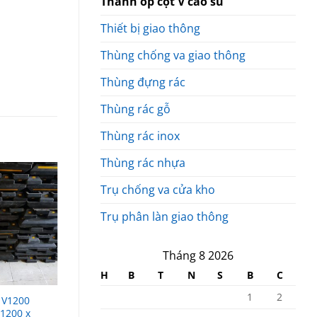
Thanh ốp cột V cao su
Thiết bị giao thông
Thùng chống va giao thông
Thùng đựng rác
Thùng rác gỗ
Thùng rác inox
Thùng rác nhựa
Trụ chống va cửa kho
Trụ phân làn giao thông
Tháng 8 2026
H
B
T
N
S
B
C
1
2
 V1200
Thanh ốp cột cao su V800
1200 x
phản quang L800 x W100