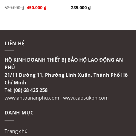
Giá
Giá
520.000
₫
450.000
₫
235.000
₫
gốc
hiện
là:
tại
520.000 ₫.
là:
450.000 ₫.
LIÊN HỆ
HỘ KINH DOANH THIẾT BỊ BẢO HỘ LAO ĐỘNG AN
PHÚ
21/11 Đường 11, Phường Linh Xuân, Thành Phố Hồ
Chí Minh
Tel:
(08) 68 425 258
www.antoananphu.com
-
www.caosukbn.com
DANH MỤC
Trang chủ