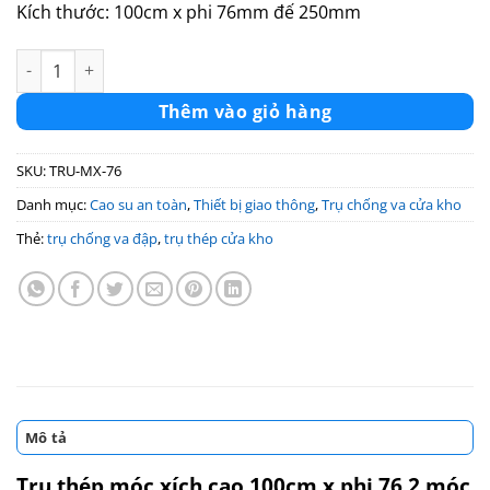
Kích thước: 100cm x phi 76mm đế 250mm
Trụ thép móc xích cao 100cm x phi 76mm x đế 250mm vàng đe
Thêm vào giỏ hàng
SKU:
TRU-MX-76
Danh mục:
Cao su an toàn
,
Thiết bị giao thông
,
Trụ chống va cửa kho
Thẻ:
trụ chống va đập
,
trụ thép cửa kho
Mô tả
Trụ thép móc xích cao 100cm x phi 76 2 móc