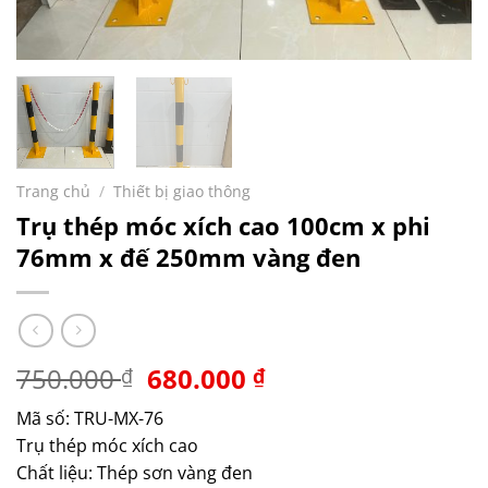
Trang chủ
/
Thiết bị giao thông
Trụ thép móc xích cao 100cm x phi
76mm x đế 250mm vàng đen
Giá
Giá
750.000
680.000
₫
₫
gốc
hiện
Mã số: TRU-MX-76
là:
tại
Trụ thép móc xích cao
750.000 ₫.
là:
Chất liệu: Thép sơn vàng đen
680.000 ₫.