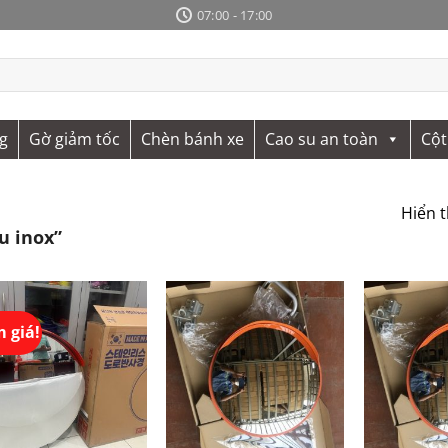
07:00 - 17:00
g
Gờ giảm tốc
Chèn bánh xe
Cao su an toàn
Cột
Hiển t
u inox”
 giá!