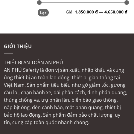
Giá
Giá
Giá:
1.850.000 ₫
—
4.650.000 ₫
Lọc
tối
tối
thiểu
đa
GIỚI THIỆU
THIẾT BỊ AN TOÀN AN PHÚ
AN PHÚ Saferty là đơn vị sản xuất, nhập khẩu và cung
ứng thiết bị an toàn lao động, thiết bị giao thông tại
Việt Nam. Sản phẩm tiêu biểu như gờ giảm tốc, gương
cầu lồi, chặn bánh xe, dãi phân cách, đinh phản quang,
thùng chống va, trụ phân làn, biển báo giao thông,
nắp bịt ống, đèn cảnh báo, mắt phản quang, thiết bị
bảo hộ lao động. Sản phẩm đảm bảo chất lượng, uy
tín, cung cấp toàn quốc nhanh chóng.