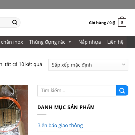
Giỏ hàng /
0
₫
0
 chắn inox
Thùng đựng rác
Nắp nhựa
Liên hệ
hị tất cả 10 kết quả
DANH MỤC SẢN PHẨM
Biển báo giao thông