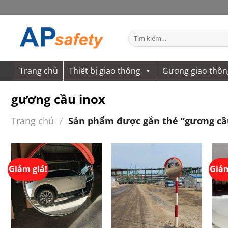
Bỏ
qua
nội
Tìm
dung
kiếm:
Trang chủ
Thiết bị giao thông
Gương giao thôn
gương cầu inox
Trang chủ
/
Sản phẩm được gắn thẻ “gương cầ
Giảm giá!
Giảm