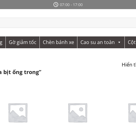
07:00 - 17:00
g
Gờ giảm tốc
Chèn bánh xe
Cao su an toàn
Cột
Hiển t
bịt ống trong”