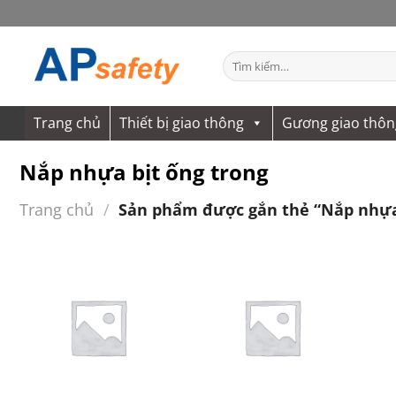
Bỏ
qua
nội
Tìm
dung
kiếm:
Trang chủ
Thiết bị giao thông
Gương giao thôn
Nắp nhựa bịt ống trong
Trang chủ
/
Sản phẩm được gắn thẻ “Nắp nhựa 