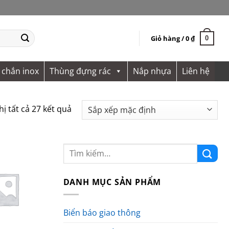
Giỏ hàng /
0
₫
0
 chắn inox
Thùng đựng rác
Nắp nhựa
Liên hệ
hị tất cả 27 kết quả
DANH MỤC SẢN PHẨM
Biển báo giao thông