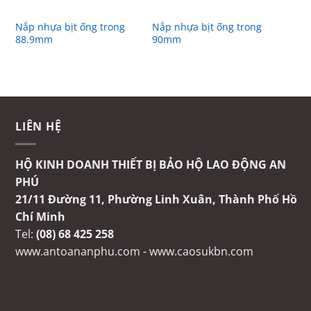
Nắp nhựa bịt ống trong
Nắp nhựa bịt ống trong
88.9mm
90mm
LIÊN HỆ
HỘ KINH DOANH THIẾT BỊ BẢO HỘ LAO ĐỘNG AN
PHÚ
21/11 Đường 11, Phường Linh Xuân, Thành Phố Hồ
Chí Minh
Tel:
(08) 68 425 258
www.antoananphu.com
-
www.caosukbn.com