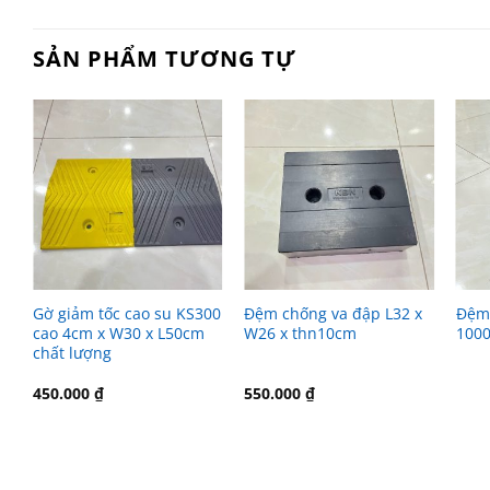
SẢN PHẨM TƯƠNG TỰ
Gờ giảm tốc cao su KS300
Đệm chống va đập L32 x
Đệm 
h
cao 4cm x W30 x L50cm
W26 x thn10cm
1000
chất lượng
450.000
₫
550.000
₫