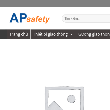
Bỏ
qua
nội
Tìm
dung
kiếm:
Trang chủ
Thiết bị giao thông
Gương giao thôn