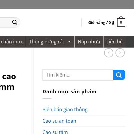
Giỏ hàng /
0
₫
0
 chắn inox
Thùng đựng rác
Nắp nhựa
Liên hệ
 cao
00mm
Danh mục sản phẩm
Biển báo giao thông
Cao su an toàn
Cao su tấm