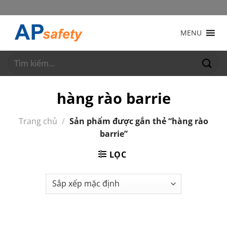
Bỏ
qua
nội
MENU
dung
Tìm
kiếm:
hàng rào barrie
Trang chủ
/
Sản phẩm được gắn thẻ “hàng rào
barrie”
LỌC