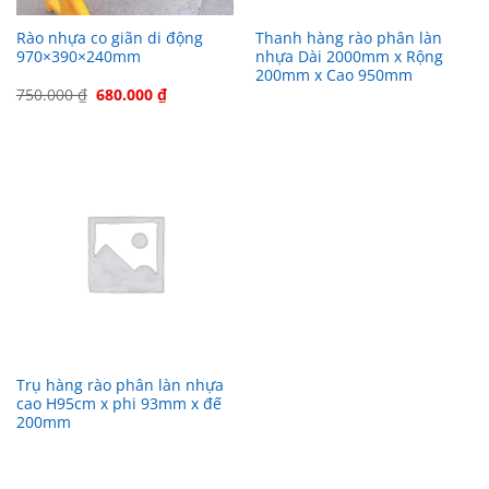
Rào nhựa co giãn di động
Thanh hàng rào phân làn
970×390×240mm
nhựa Dài 2000mm x Rộng
200mm x Cao 950mm
Giá
Giá
750.000
₫
680.000
₫
gốc
hiện
là:
tại
750.000 ₫.
là:
680.000 ₫.
Trụ hàng rào phân làn nhựa
cao H95cm x phi 93mm x đế
200mm